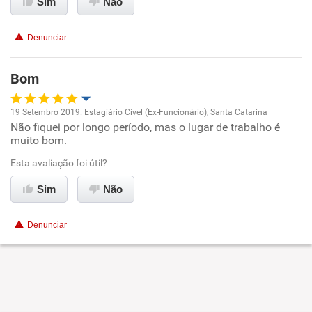
Sim
Não
Benefícios
Denunciar
Recomenda esta empresa
Recomenda a diretoria
Bom
19 Setembro 2019. Estagiário Cível (Ex-Funcionário), Santa Catarina
Não fiquei por longo período, mas o lugar de trabalho é
Oportunidade de promoção
muito bom.
Ambiente de trabalho
Esta avaliação foi útil?
Sim
Não
Conciliação com a vida familiar
Denunciar
Benefícios
Recomenda esta empresa