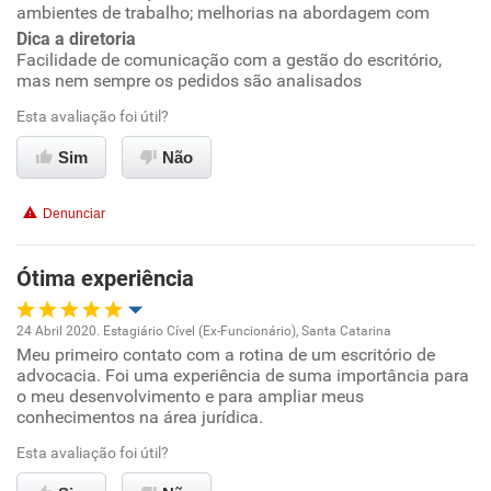
Benefícios
ambientes de trabalho; melhorias na abordagem com
Dica a diretoria
Não recomenda esta empresa
Facilidade de comunicação com a gestão do escritório,
mas nem sempre os pedidos são analisados
Recomenda a diretoria
Esta avaliação foi útil?
Sim
Não
Denunciar
Ótima experiência
24 Abril 2020. Estagiário Cível (Ex-Funcionário), Santa Catarina
Meu primeiro contato com a rotina de um escritório de
Oportunidade de promoção
advocacia. Foi uma experiência de suma importância para
o meu desenvolvimento e para ampliar meus
Ambiente de trabalho
conhecimentos na área jurídica.
Esta avaliação foi útil?
Conciliação com a vida familiar