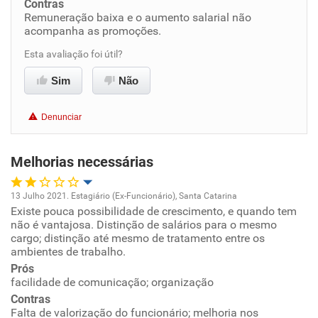
Contras
Conciliação com a vida familiar
Remuneração baixa e o aumento salarial não
acompanha as promoções.
Benefícios
Esta avaliação foi útil?
Sim
Não
Recomenda esta empresa
Recomenda a diretoria
Denunciar
Melhorias necessárias
13 Julho 2021. Estagiário (Ex-Funcionário), Santa Catarina
Existe pouca possibilidade de crescimento, e quando tem
Oportunidade de promoção
não é vantajosa. Distinção de salários para o mesmo
cargo; distinção até mesmo de tratamento entre os
Ambiente de trabalho
ambientes de trabalho.
Prós
facilidade de comunicação; organização
Conciliação com a vida familiar
Contras
Falta de valorização do funcionário; melhoria nos