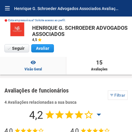
Henrique G. Schroeder Advogados Associados Avaliações e Opiniões
Esta empresa é sua? Solicite acesso ao perfil.
HENRIQUE G. SCHROEDER ADVOGADOS
ASSOCIADOS
4,5
Seguir
Avaliar
15
Visão Geral
Avaliações
Avaliações de funcionários
Filtrar
4 Avaliações relacionadas a sua busca
4,2
4,0
4,0