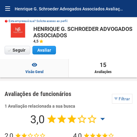
Henrique G. Schroeder Advogados Associados Avaliações e Opiniões
Esta empresa é sua? Solicite acesso ao perfil.
HENRIQUE G. SCHROEDER ADVOGADOS
ASSOCIADOS
4,5
Seguir
Avaliar
15
Visão Geral
Avaliações
Avaliações de funcionários
Filtrar
1 Avaliação relacionada a sua busca
3,0
2,0
4,0