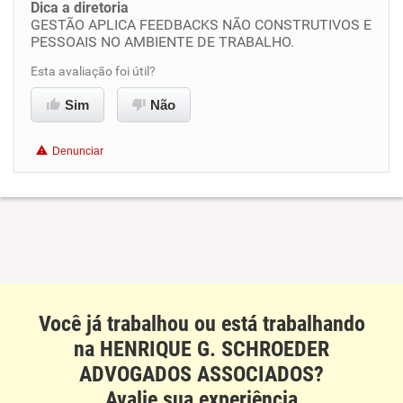
Conciliação com a vida familiar
Dica a diretoria
GESTÃO APLICA FEEDBACKS NÃO CONSTRUTIVOS E
PESSOAIS NO AMBIENTE DE TRABALHO.
Benefícios
Esta avaliação foi útil?
Recomenda esta empresa
Sim
Não
Não recomenda a diretoria
Denunciar
Você já trabalhou ou está trabalhando
na HENRIQUE G. SCHROEDER
ADVOGADOS ASSOCIADOS?
Avalie sua experiência