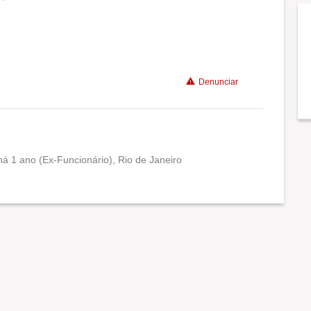
Conciliação com a vida familiar
Benefícios
Denunciar
Recomenda a diretoria
á 1 ano (Ex-Funcionário), Rio de Janeiro
Conciliação com a vida familiar
Benefícios
Não recomenda a diretoria