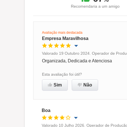
Recomendaria a um amigo
Avaliação mais destacada
Empresa Maravilhosa
Valorado 19 Outubro 2024. Operador de Produç
Oportunidade de promoção
Organizada, Dedicada e Atenciosa
Ambiente de trabalho
Esta avaliação foi útil?
Sim
Não
Recomenda esta empresa
Boa
Valorado 10 Julho 2026. Operador de Produção