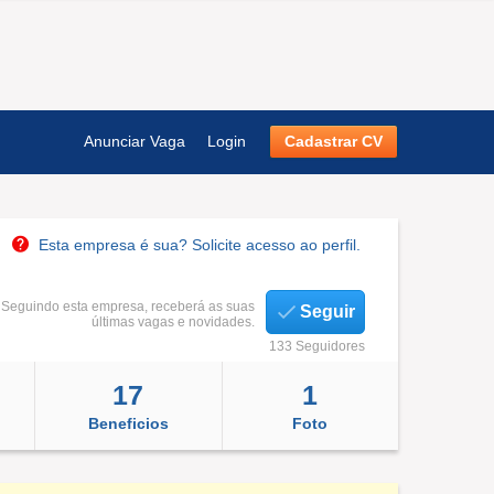
Anunciar Vaga
Login
Cadastrar CV
Esta empresa é sua? Solicite acesso ao perfil.
Seguindo esta empresa, receberá as suas
Seguir
últimas vagas e novidades.
133 Seguidores
17
1
Beneficios
Foto