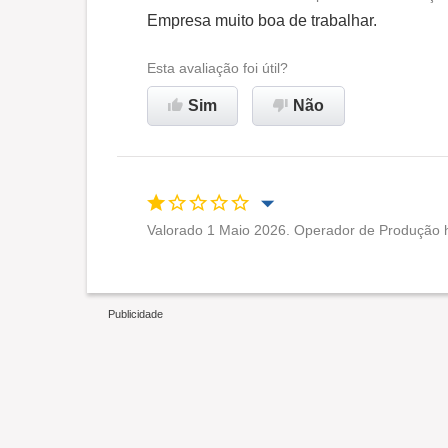
Oportunidade de promoção
Empresa muito boa de trabalhar.
Ambiente de trabalho
Esta avaliação foi útil?
Sim
Não
Recomenda esta empresa
Valorado 1 Maio 2026. Operador de Produção h
Oportunidade de promoção
Ambiente de trabalho
Não recomenda esta
empresa