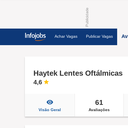
Av
Achar Vagas
Publicar Vagas
Haytek Lentes Oftálmicas
4,6
61
Visão Geral
Avaliações