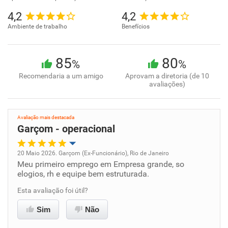
4,2
4,2
Ambiente de trabalho
Benefícios
85
80
%
%
Recomendaria a um amigo
Aprovam a diretoria (de 10
avaliações)
Avaliação mais destacada
Garçom - operacional
20 Maio 2026. Garçom (Ex-Funcionário), Rio de Janeiro
Meu primeiro emprego em Empresa grande, so
Oportunidade de promoção
elogios, rh e equipe bem estruturada.
Ambiente de trabalho
Esta avaliação foi útil?
Sim
Não
Conciliação com a vida familiar