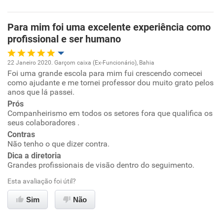
Recomenda a diretoria
Para mim foi uma excelente experiência como
profissional e ser humano
22 Janeiro 2020. Garçom caixa (Ex-Funcionário), Bahia
Foi uma grande escola para mim fui crescendo comecei
Oportunidade de promoção
como ajudante e me tornei professor dou muito grato pelos
anos que lá passei.
Ambiente de trabalho
Prós
Companheirismo em todos os setores fora que qualifica os
seus colaboradores .
Conciliação com a vida familiar
Contras
Não tenho o que dizer contra.
Benefícios
Dica a diretoria
Grandes profissionais de visão dentro do seguimento.
Recomenda esta empresa
Esta avaliação foi útil?
Recomenda a diretoria
Sim
Não