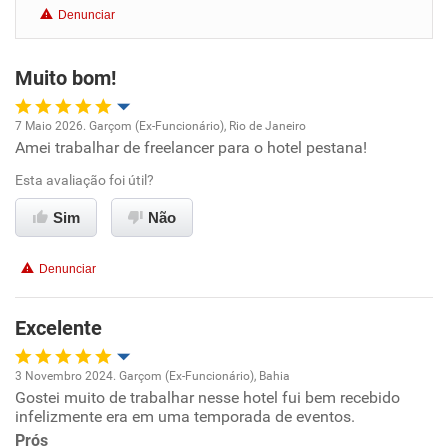
Denunciar
Benefícios
Muito bom!
Recomenda esta empresa
Recomenda a diretoria
7 Maio 2026. Garçom (Ex-Funcionário), Rio de Janeiro
Amei trabalhar de freelancer para o hotel pestana!
Oportunidade de promoção
Esta avaliação foi útil?
Ambiente de trabalho
Sim
Não
Conciliação com a vida familiar
Denunciar
Benefícios
Excelente
Recomenda esta empresa
3 Novembro 2024. Garçom (Ex-Funcionário), Bahia
Recomenda a diretoria
Gostei muito de trabalhar nesse hotel fui bem recebido
Oportunidade de promoção
infelizmente era em uma temporada de eventos.
Prós