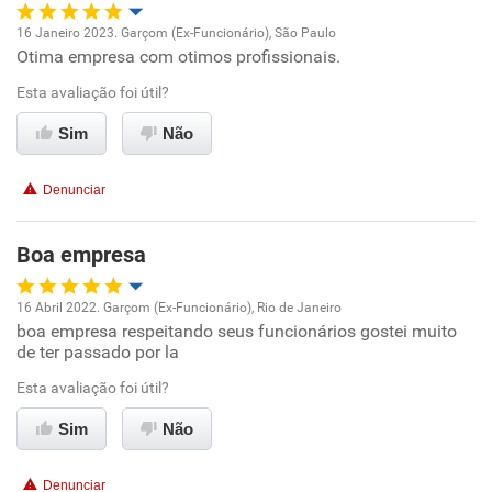
Não recomenda esta empresa
16 Janeiro 2023. Garçom (Ex-Funcionário), São Paulo
Não recomenda a diretoria
Otima empresa com otimos profissionais.
Oportunidade de promoção
Esta avaliação foi útil?
Ambiente de trabalho
Sim
Não
Conciliação com a vida familiar
Denunciar
Benefícios
Boa empresa
Recomenda esta empresa
16 Abril 2022. Garçom (Ex-Funcionário), Rio de Janeiro
Recomenda a diretoria
boa empresa respeitando seus funcionários gostei muito
Oportunidade de promoção
de ter passado por la
Ambiente de trabalho
Esta avaliação foi útil?
Sim
Não
Conciliação com a vida familiar
Denunciar