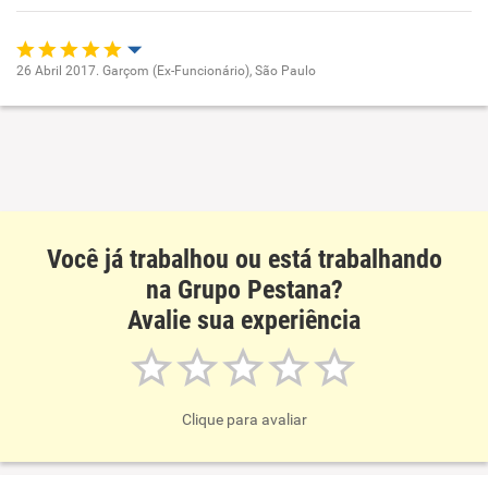
26 Abril 2017. Garçom (Ex-Funcionário), São Paulo
Oportunidade de promoção
Ambiente de trabalho
Conciliação com a vida familiar
Você já trabalhou ou está trabalhando
Benefícios
na Grupo Pestana?
Avalie sua experiência
Recomenda esta empresa
Clique para avaliar