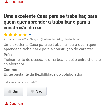
Denunciar
Uma excelente Casa para se trabalhar, para
quem quer aprender a trabalhar e para a
construção do car
25 Dezembro 2017. Garçom (Ex-Funcionário), Rio de Janeiro
Uma excelente Casa para se trabalhar, para quem quer
Oportunidade de promoção
aprender a trabalhar e para a construção do caracter
Prós
Ambiente de trabalho
Treinamento de pessoal e uma boa relação entre chefia e
colaborador
Conciliação com a vida familiar
Contras
Exige bastante da flexibilidade do colaborador
Benefícios
Esta avaliação foi útil?
Sim
Não
Recomenda esta empresa
Denunciar