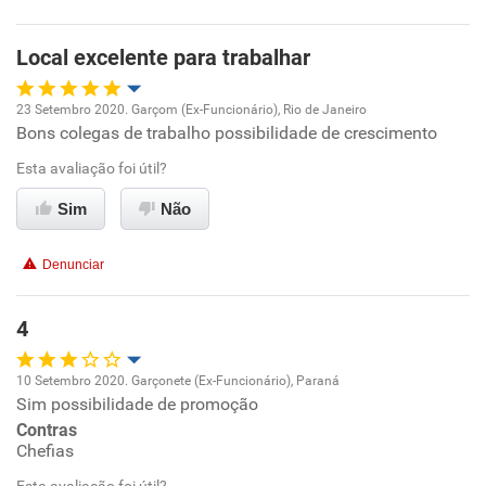
Benefícios
Local excelente para trabalhar
Recomenda esta empresa
Recomenda a diretoria
23 Setembro 2020. Garçom (Ex-Funcionário), Rio de Janeiro
Bons colegas de trabalho possibilidade de crescimento
Oportunidade de promoção
Esta avaliação foi útil?
Ambiente de trabalho
Sim
Não
Conciliação com a vida familiar
Denunciar
Benefícios
4
Recomenda esta empresa
10 Setembro 2020. Garçonete (Ex-Funcionário), Paraná
Sim possibilidade de promoção
Oportunidade de promoção
Contras
Chefias
Ambiente de trabalho