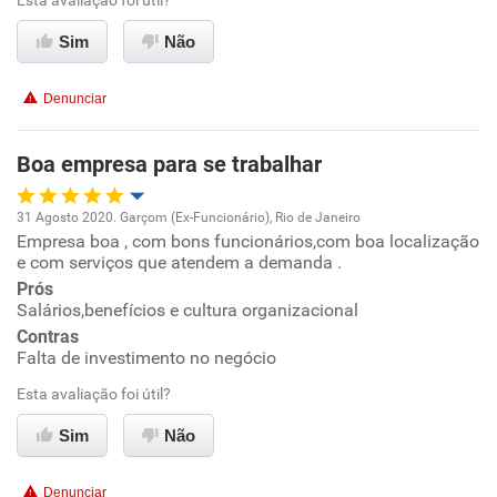
Esta avaliação foi útil?
Conciliação com a vida familiar
Sim
Não
Benefícios
Denunciar
Recomenda esta empresa
Boa empresa para se trabalhar
Recomenda a diretoria
31 Agosto 2020. Garçom (Ex-Funcionário), Rio de Janeiro
Empresa boa , com bons funcionários,com boa localização
Oportunidade de promoção
e com serviços que atendem a demanda .
Prós
Ambiente de trabalho
Salários,benefícios e cultura organizacional
Contras
Conciliação com a vida familiar
Falta de investimento no negócio
Esta avaliação foi útil?
Benefícios
Sim
Não
Recomenda esta empresa
Denunciar