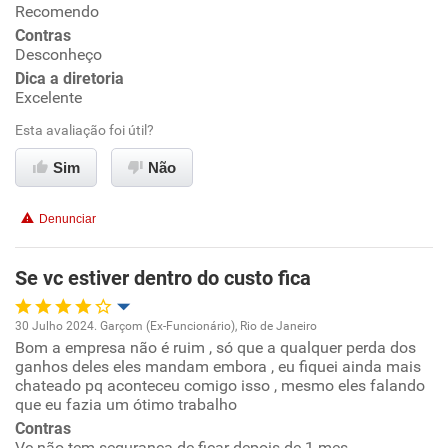
Ambiente de trabalho
Recomendo
Contras
Conciliação com a vida familiar
Desconheço
Dica a diretoria
Excelente
Benefícios
Esta avaliação foi útil?
Recomenda esta empresa
Sim
Não
Recomenda a diretoria
Denunciar
Se vc estiver dentro do custo fica
30 Julho 2024. Garçom (Ex-Funcionário), Rio de Janeiro
Bom a empresa não é ruim , só que a qualquer perda dos
Oportunidade de promoção
ganhos deles eles mandam embora , eu fiquei ainda mais
chateado pq aconteceu comigo isso , mesmo eles falando
Ambiente de trabalho
que eu fazia um ótimo trabalho
Contras
Vc não tem segurança de ficar depois de 1 mes