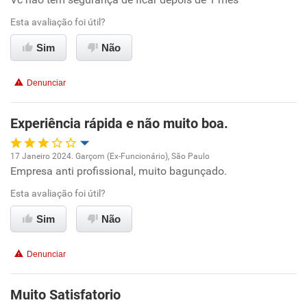
Conciliação com a vida familiar
Esta avaliação foi útil?
Benefícios
Sim
Não
Não recomenda esta empresa
Denunciar
Não recomenda a diretoria
Experiência rápida e não muito boa.
17 Janeiro 2024. Garçom (Ex-Funcionário), São Paulo
Empresa anti profissional, muito bagunçado.
Oportunidade de promoção
Esta avaliação foi útil?
Ambiente de trabalho
Sim
Não
Conciliação com a vida familiar
Denunciar
Benefícios
Muito Satisfatorio