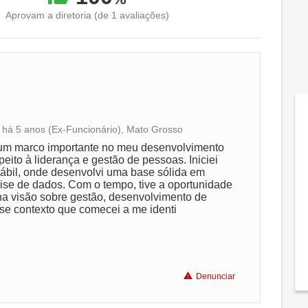
Aprovam a diretoria (de 1 avaliações)
de há 5 anos (Ex-Funcionário), Mato Grosso
Conciliação com a vida familiar
 um marco importante no meu desenvolvimento
peito à liderança e gestão de pessoas. Iniciei
tábil, onde desenvolvi uma base sólida em
Benefícios
lise de dados. Com o tempo, tive a oportunidade
ha visão sobre gestão, desenvolvimento de
se contexto que comecei a me identi
Recomenda a diretoria
Denunciar