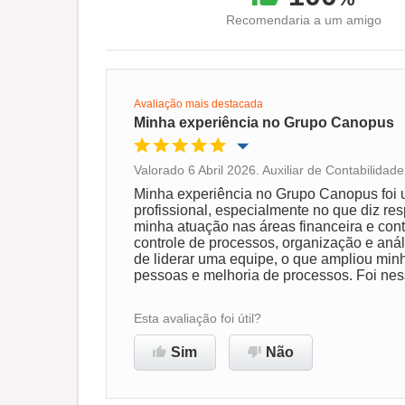
Recomendaria a um amigo
Avaliação mais destacada
Minha experiência no Grupo Canopus
Valorado 6 Abril 2026. Auxiliar de Contabilida
Oportunidade de promoção
Minha experiência no Grupo Canopus foi
profissional, especialmente no que diz res
minha atuação nas áreas financeira e con
Ambiente de trabalho
controle de processos, organização e aná
de liderar uma equipe, o que ampliou min
pessoas e melhoria de processos. Foi nes
Recomenda esta empresa
Esta avaliação foi útil?
Sim
Não