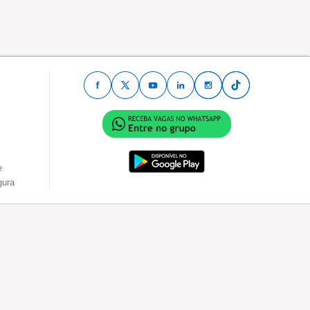
e
gura