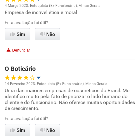
4 Março 2023. Estoquista (Ex-Funcionário), Minas Gerais
Empresa de incrível ética e moral
Oportunidade de promoção
Esta avaliação foi útil?
Ambiente de trabalho
Sim
Não
Conciliação com a vida familiar
Denunciar
Benefícios
O Boticário
Recomenda esta empresa
14 Fevereiro 2023. Estoquista (Ex-Funcionário), Minas Gerais
Recomenda a diretoria
Uma das maiores empresas de cosméticos do Brasil. Me
Oportunidade de promoção
identifico muito pela fato de priorizar o lado humano do
cliente e do funcionário. Não oferece muitas oportunidades
Ambiente de trabalho
de crescimento.
Esta avaliação foi útil?
Conciliação com a vida familiar
Sim
Não
Benefícios