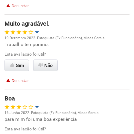
Denunciar
Recomenda esta empresa
Recomenda a diretoria
Muito agradável.
19 Dezembro 2022. Estoquista (Ex-Funcionário), Minas Gerais
Trabalho temporário.
Oportunidade de promoção
Esta avaliação foi útil?
Ambiente de trabalho
Sim
Não
Conciliação com a vida familiar
Denunciar
Benefícios
Boa
Recomenda esta empresa
16 Junho 2022. Estoquista (Ex-Funcionário), Minas Gerais
Recomenda a diretoria
para mim foi uma boa experiência
Oportunidade de promoção
Esta avaliação foi útil?