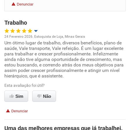
Denunciar
Benefícios
Trabalho
Recomenda esta empresa
Recomenda a diretoria
24 Fevereiro 2026. Estoquista de Loja, Minas Gerais
Um ótimo lugar de trabalho, diversos benefícios, plano de
Oportunidade de promoção
saúde, Vale transporte, Vale refeição. É um lugar excelente
para trabalhar e crescer profissionalmente. Infelizmente
Ambiente de trabalho
ainda não tive alguma oportunidade de crescimento, mas
estou buscando, e correndo atrás dos meus objetivos para
assim poder crescer profissionalmente e atingir um nível
Conciliação com a vida familiar
hierárquico, que é assistente.
Esta avaliação foi útil?
Benefícios
Sim
Não
Recomenda esta empresa
Recomenda a diretoria
Denunciar
Uma das melhores empresas que já trabalhei.