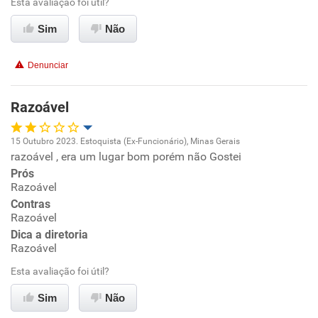
Esta avaliação foi útil?
Sim
Não
Denunciar
Razoável
15 Outubro 2023. Estoquista (Ex-Funcionário), Minas Gerais
razoável , era um lugar bom porém não Gostei
Oportunidade de promoção
Prós
Razoável
Ambiente de trabalho
Contras
Razoável
Conciliação com a vida familiar
Dica a diretoria
Razoável
Benefícios
Esta avaliação foi útil?
Sim
Não
Não recomenda esta empresa