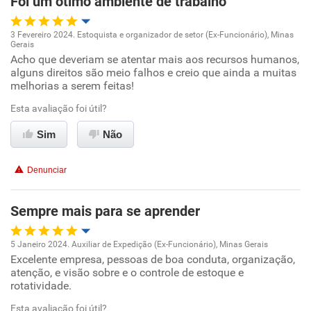
Foi um ótimo ambiente de trabalho
Recomenda esta empresa
Recomenda a diretoria
3 Fevereiro 2024. Estoquista e organizador de setor (Ex-Funcionário), Minas
Gerais
Oportunidade de promoção
Acho que deveriam se atentar mais aos recursos humanos,
alguns direitos são meio falhos e creio que ainda a muitas
melhorias a serem feitas!
Ambiente de trabalho
Esta avaliação foi útil?
Conciliação com a vida familiar
Sim
Não
Benefícios
Denunciar
Recomenda esta empresa
Sempre mais para se aprender
Recomenda a diretoria
5 Janeiro 2024. Auxiliar de Expedição (Ex-Funcionário), Minas Gerais
Excelente empresa, pessoas de boa conduta, organização,
Oportunidade de promoção
atenção, e visão sobre e o controle de estoque e
rotatividade.
Ambiente de trabalho
Esta avaliação foi útil?