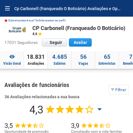
Cp Carbonell (franqueado O Boticário) Avaliações e Opiniões
Esta empresa é sua? Solicite acesso ao perfil.
CP Carbonell (Franqueado O Boticário)
4,6
17031 Seguidores
Seguir
Avaliar
18.831
4.685
56
65
7
Visão Geral
Avaliações
Salários
Vagas
Entrevistas
Benefi
Avaliações de funcionários
Filtrar
36 Avaliações relacionadas a sua busca
4,3
3,5
3,9
Oportunidade de promoção
Conciliação com a vida familiar