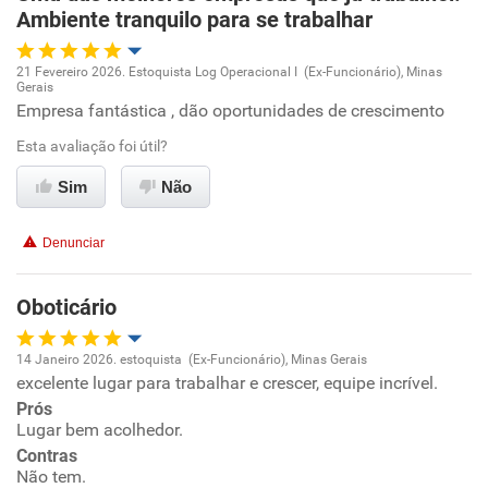
Ambiente tranquilo para se trabalhar
21 Fevereiro 2026. Estoquista Log Operacional I (Ex-Funcionário), Minas
Gerais
Oportunidade de promoção
Empresa fantástica , dão oportunidades de crescimento
Esta avaliação foi útil?
Ambiente de trabalho
Sim
Não
Conciliação com a vida familiar
Denunciar
Benefícios
Oboticário
Recomenda esta empresa
Recomenda a diretoria
14 Janeiro 2026. estoquista (Ex-Funcionário), Minas Gerais
excelente lugar para trabalhar e crescer, equipe incrível.
Oportunidade de promoção
Prós
Lugar bem acolhedor.
Ambiente de trabalho
Contras
Não tem.