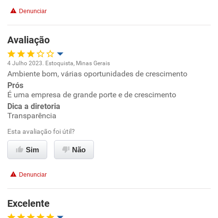
Não recomenda a diretoria
Denunciar
Avaliação
4 Julho 2023. Estoquista, Minas Gerais
Ambiente bom, várias oportunidades de crescimento
Oportunidade de promoção
Prós
É uma empresa de grande porte e de crescimento
Ambiente de trabalho
Dica a diretoria
Transparência
Conciliação com a vida familiar
Esta avaliação foi útil?
Benefícios
Sim
Não
Recomenda esta empresa
Denunciar
Recomenda a diretoria
Excelente