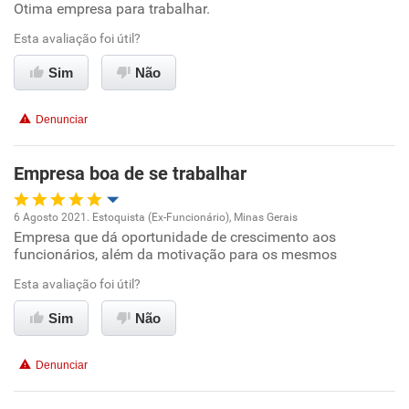
Otima empresa para trabalhar.
Oportunidade de promoção
Esta avaliação foi útil?
Ambiente de trabalho
Sim
Não
Conciliação com a vida familiar
Denunciar
Benefícios
Empresa boa de se trabalhar
Recomenda esta empresa
6 Agosto 2021. Estoquista (Ex-Funcionário), Minas Gerais
Recomenda a diretoria
Empresa que dá oportunidade de crescimento aos
Oportunidade de promoção
funcionários, além da motivação para os mesmos
Ambiente de trabalho
Esta avaliação foi útil?
Sim
Não
Conciliação com a vida familiar
Denunciar
Benefícios