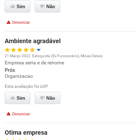
Ambiente de trabalho
Sim
Não
Conciliação com a vida familiar
Denunciar
Benefícios
Ambiente agradável
Recomenda esta empresa
21 Março 2022. Estoquista (Ex-Funcionário), Minas Gerais
Empresa seria e de renome
Oportunidade de promoção
Prós
Organizacao
Ambiente de trabalho
Esta avaliação foi útil?
Conciliação com a vida familiar
Sim
Não
Benefícios
Denunciar
Recomenda esta empresa
Otima empresa
Recomenda a diretoria