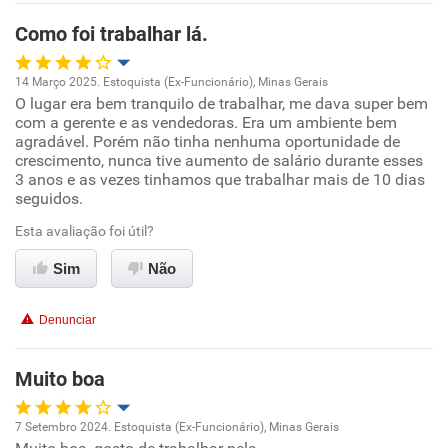
Como foi trabalhar lá.
Recomenda esta empresa
14 Março 2025. Estoquista (Ex-Funcionário), Minas Gerais
O lugar era bem tranquilo de trabalhar, me dava super bem
Oportunidade de promoção
com a gerente e as vendedoras. Era um ambiente bem
agradável. Porém não tinha nenhuma oportunidade de
Ambiente de trabalho
crescimento, nunca tive aumento de salário durante esses
3 anos e as vezes tinhamos que trabalhar mais de 10 dias
seguidos.
Conciliação com a vida familiar
Esta avaliação foi útil?
Benefícios
Sim
Não
Recomenda esta empresa
Denunciar
Não recomenda a diretoria
Muito boa
7 Setembro 2024. Estoquista (Ex-Funcionário), Minas Gerais