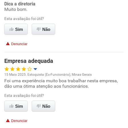
Conciliação com a vida familiar
Dica a diretoria
Muito bom.
Benefícios
Esta avaliação foi útil?
Sim
Não
Recomenda esta empresa
Recomenda a diretoria
Denunciar
Empresa adequada
15 Maio 2025. Estoquista (Ex-Funcionário), Minas Gerais
Foi uma experiência muito boa trabalhar nesta empresa,
Oportunidade de promoção
dão uma ótima atenção aos funcionários.
Ambiente de trabalho
Esta avaliação foi útil?
Sim
Não
Conciliação com a vida familiar
Denunciar
Benefícios