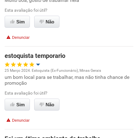
Muito boa, gosto de trabalhar nela
Oportunidade de promoção
Esta avaliação foi útil?
Ambiente de trabalho
Sim
Não
Conciliação com a vida familiar
Denunciar
Benefícios
estoquista temporario
Recomenda esta empresa
25 Março 2024. Estoquista (Ex-Funcionário), Minas Gerais
Recomenda a diretoria
um bom local para se trabalhar, mas não tinha chance de
Oportunidade de promoção
promoção
Ambiente de trabalho
Esta avaliação foi útil?
Sim
Não
Conciliação com a vida familiar
Denunciar
Benefícios