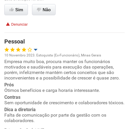
Conciliação com a vida familiar
Sim
Não
Benefícios
Denunciar
Recomenda esta empresa
Pessoal
Recomenda a diretoria
10 Novembro 2023. Estoquista (Ex-Funcionário), Minas Gerais
Empresa muito boa, procura manter os funcionários
Oportunidade de promoção
motivados e saudáveis para execução das operações,
porém, infelizmente mantém certos conceitos que são
Ambiente de trabalho
inconvenientes e a possibilidade de crescer é quase zero.
Prós
Ótimos benefícios e carga horaria interessante.
Conciliação com a vida familiar
Contras
Sem oportunidade de crescimento e colaboradores tóxicos.
Benefícios
Dica a diretoria
Falta de comunicação por parte da gestão com os
Recomenda esta empresa
colaboradores.
Não recomenda a diretoria