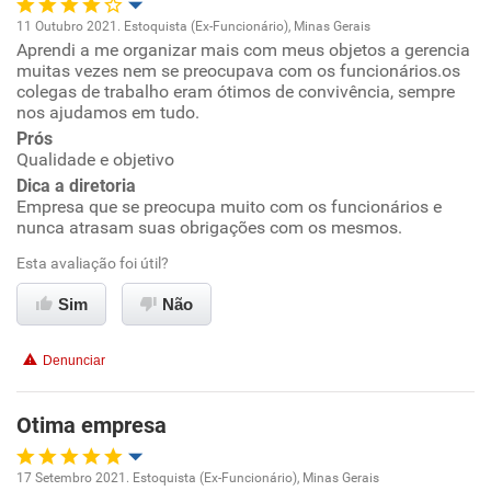
11 Outubro 2021. Estoquista (Ex-Funcionário), Minas Gerais
Aprendi a me organizar mais com meus objetos a gerencia
Oportunidade de promoção
muitas vezes nem se preocupava com os funcionários.os
colegas de trabalho eram ótimos de convivência, sempre
Ambiente de trabalho
nos ajudamos em tudo.
Prós
Qualidade e objetivo
Conciliação com a vida familiar
Dica a diretoria
Empresa que se preocupa muito com os funcionários e
Benefícios
nunca atrasam suas obrigações com os mesmos.
Esta avaliação foi útil?
Recomenda esta empresa
Sim
Não
Recomenda a diretoria
Denunciar
Otima empresa
17 Setembro 2021. Estoquista (Ex-Funcionário), Minas Gerais