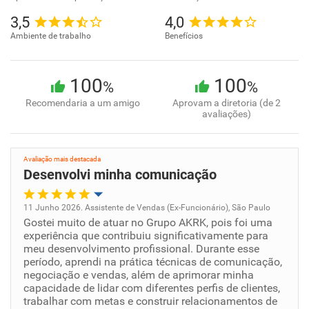
3,5
4,0
Ambiente de trabalho
Benefícios
100
100
%
%
Recomendaria a um amigo
Aprovam a diretoria (de 2
avaliações)
Avaliação mais destacada
Desenvolvi minha comunicação
11 Junho 2026. Assistente de Vendas (Ex-Funcionário), São Paulo
Gostei muito de atuar no Grupo AKRK, pois foi uma
Oportunidade de promoção
experiência que contribuiu significativamente para
meu desenvolvimento profissional. Durante esse
Ambiente de trabalho
período, aprendi na prática técnicas de comunicação,
negociação e vendas, além de aprimorar minha
capacidade de lidar com diferentes perfis de clientes,
Conciliação com a vida familiar
trabalhar com metas e construir relacionamentos de