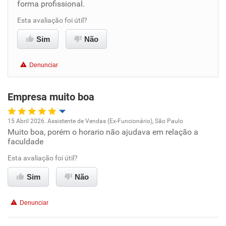
forma profissional.
Benefícios
Esta avaliação foi útil?
Sim
Recomenda esta empresa
Não
Recomenda a diretoria
Denunciar
Empresa muito boa
15 Abril 2026. Assistente de Vendas (Ex-Funcionário), São Paulo
Muito boa, porém o horario não ajudava em relação a
Oportunidade de promoção
faculdade
Ambiente de trabalho
Esta avaliação foi útil?
Sim
Não
Conciliação com a vida familiar
Denunciar
Benefícios