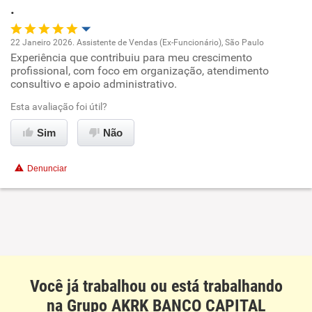
.
Recomenda esta empresa
Recomenda a diretoria
22 Janeiro 2026. Assistente de Vendas (Ex-Funcionário), São Paulo
Experiência que contribuiu para meu crescimento
Oportunidade de promoção
profissional, com foco em organização, atendimento
consultivo e apoio administrativo.
Ambiente de trabalho
Esta avaliação foi útil?
Conciliação com a vida familiar
Sim
Não
Benefícios
Denunciar
Recomenda esta empresa
Você já trabalhou ou está trabalhando
na Grupo AKRK BANCO CAPITAL