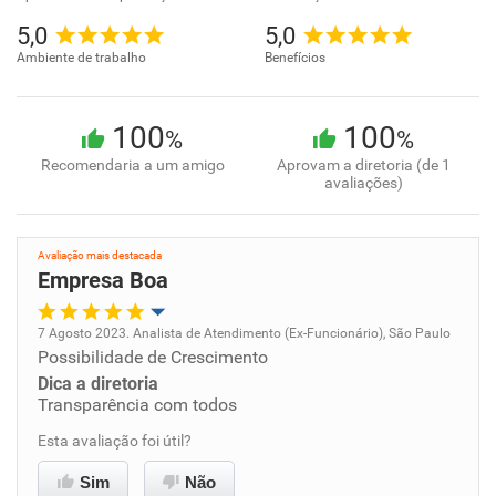
5,0
5,0
Ambiente de trabalho
Benefícios
100
100
%
%
Recomendaria a um amigo
Aprovam a diretoria (de 1
avaliações)
Avaliação mais destacada
Empresa Boa
7 Agosto 2023. Analista de Atendimento (Ex-Funcionário), São Paulo
Possibilidade de Crescimento
Oportunidade de promoção
Dica a diretoria
Transparência com todos
Ambiente de trabalho
Esta avaliação foi útil?
Conciliação com a vida familiar
Sim
Não