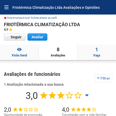
Friotérmica Climatização Ltda Avaliações e Opiniões
Esta empresa é sua? Solicite acesso ao perfil.
FRIOTÉRMICA CLIMATIZAÇÃO LTDA
4,0
Seguir
Avaliar
8
1
Visão Geral
Avaliações
Vaga
Avaliações de funcionários
Filtrar
1 Avaliação relacionada a sua busca
3,0
2,0
4,0
Oportunidade de promoção
Conciliação com a vida familiar