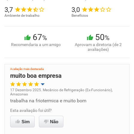
3,7
3,0
Ambiente de trabalho
Benefícios
67
50
%
%
Recomendaria a um amigo
Aprovam a diretoria (de 2
avaliações)
Avaliação mais destacada
muito boa empresa
17 Dezembro 2025. Mecânico de Refrigeração (Ex-Funcionário),
Amazonas
Oportunidade de promoção
trabalha na friotermica e muito bom
Esta avaliação foi útil?
Ambiente de trabalho
Sim
Não
Conciliação com a vida familiar