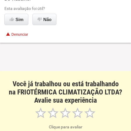
Ambiente de trabalho
Esta avaliação foi útil?
Conciliação com a vida familiar
Sim
Não
Benefícios
Denunciar
Não recomenda esta empresa
Não recomenda a diretoria
Você já trabalhou ou está trabalhando
na FRIOTÉRMICA CLIMATIZAÇÃO LTDA?
Avalie sua experiência
Clique para avaliar