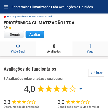
Friotérmica Climatização Ltda Avaliações e Opiniões
Esta empresa é sua? Solicite acesso ao perfil.
FRIOTÉRMICA CLIMATIZAÇÃO LTDA
4,0
Seguir
Avaliar
8
1
Visão Geral
Avaliações
Vaga
Avaliações de funcionários
Filtrar
3 Avaliações relacionadas a sua busca
4,0
3,3
3,0
Oportunidade de promoção
Conciliação com a vida familiar