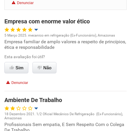
Denunciar
Benefícios
Empresa com enorme valor ético
Recomenda esta empresa
5 Março 2025. mecanico em refrigeração (Ex-Funcionário), Amazonas
Empresa familiar de amplo valores a respeito de princípios,
Oportunidade de promoção
ética e responsabilidade
Ambiente de trabalho
Esta avaliação foi útil?
Sim
Não
Conciliação com a vida familiar
Denunciar
Benefícios
Ambiente De Trabalho
Recomenda esta empresa
Recomenda a diretoria
18 Dezembro 2021. 1/2 Oficial Mecânico De Refrigeração (Ex-Funcionário),
Amazonas
Oportunidade de promoção
Profissionais Sem empatia, E Sem Respeito Com o Colega
De Trabalho.