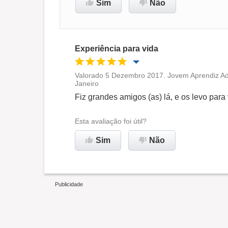
Sim
Não
Experiência para vida
Valorado 5 Dezembro 2017. Jovem Aprendiz Adm
Janeiro
Oportunidade de promoção
Fiz grandes amigos (as) lá, e os levo para 
Ambiente de trabalho
Esta avaliação foi útil?
Sim
Não
Recomenda esta empresa