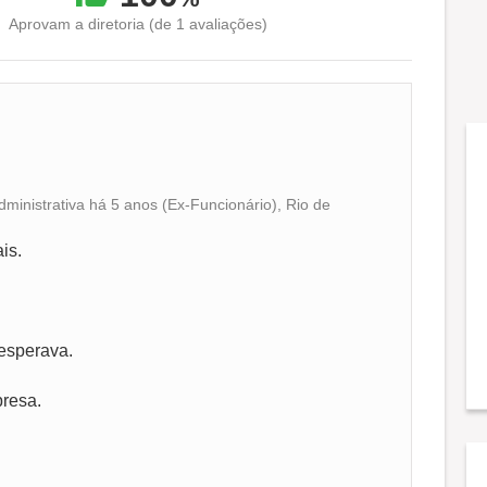
Aprovam a diretoria (de 1 avaliações)
ministrativa há 5 anos (Ex-Funcionário), Rio de
Conciliação com a vida familiar
is.
Benefícios
Recomenda a diretoria
esperava.
resa.