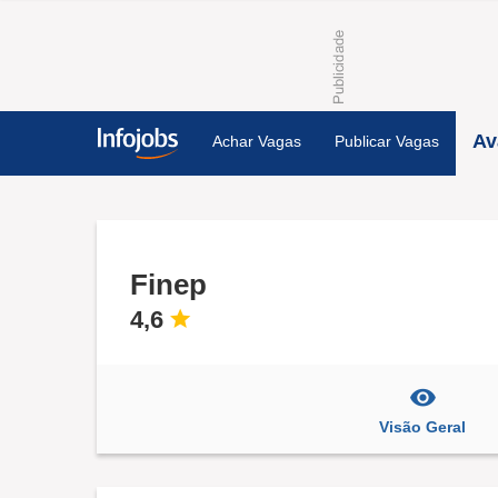
Av
Achar Vagas
Publicar Vagas
Finep
4,6
Visão Geral