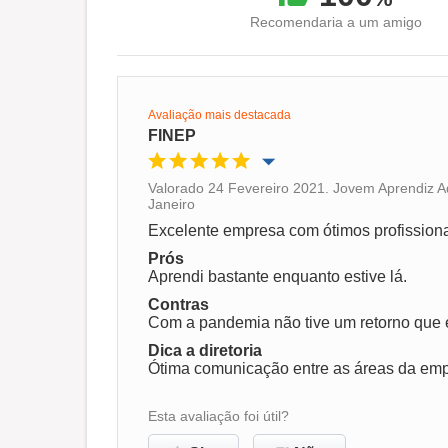
Recomendaria a um amigo
Avaliação mais destacada
FINEP
Valorado 24 Fevereiro 2021. Jovem Aprendiz Ad
Janeiro
Oportunidade de promoção
Excelente empresa com ótimos profissiona
Prós
Ambiente de trabalho
Aprendi bastante enquanto estive lá.
Contras
Recomenda esta empresa
Com a pandemia não tive um retorno que 
Dica a diretoria
Ótima comunicação entre as áreas da emp
Esta avaliação foi útil?