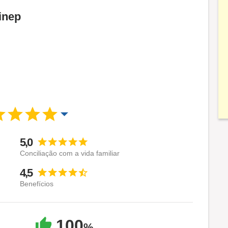
inep
5,0
Conciliação com a vida familiar
4,5
Benefícios
100
%