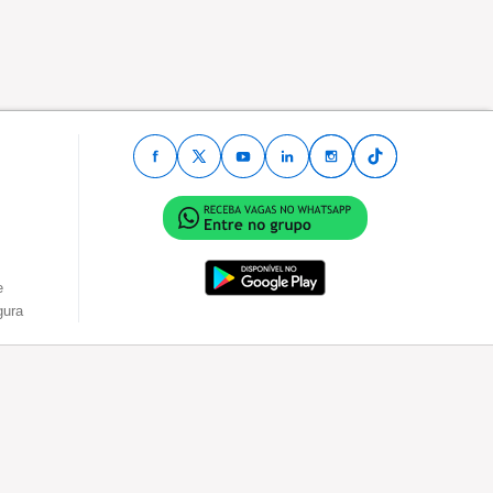
e
gura