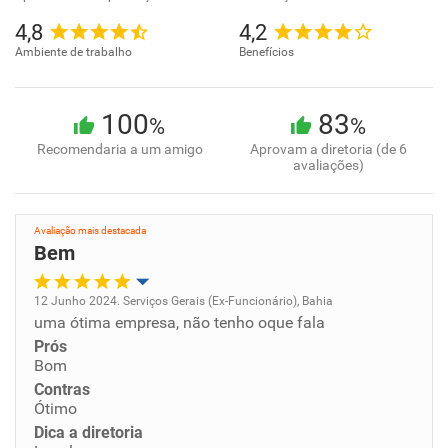
4,8
4,2
Ambiente de trabalho
Benefícios
100
83
%
%
Recomendaria a um amigo
Aprovam a diretoria (de 6
avaliações)
Avaliação mais destacada
Bem
12 Junho 2024. Serviços Gerais (Ex-Funcionário), Bahia
uma ótima empresa, não tenho oque fala
Oportunidade de promoção
Prós
Bom
Ambiente de trabalho
Contras
Ótimo
Conciliação com a vida familiar
Dica a diretoria