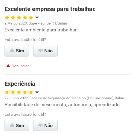
Excelente empresa para trabalhar.
2 Março 2023. Supervisor de RH, Bahia
Excelente ambiente para trabalhar.
Oportunidade de promoção
Esta avaliação foi útil?
Ambiente de trabalho
Sim
Não
Conciliação com a vida familiar
Denunciar
Benefícios
Experiência
Recomenda esta empresa
22 Julho 2022. Técnico de Segurança do Trabalho (Ex-Funcionário), Bahia
Recomenda a diretoria
Possibilidade de crescimento, autonomia, aprendizado.
Oportunidade de promoção
Esta avaliação foi útil?
Ambiente de trabalho
Sim
Não