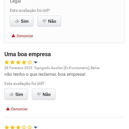
Legal
Benefícios
Esta avaliação foi útil?
Sim
Não
Recomenda esta empresa
Recomenda a diretoria
Denunciar
Uma boa empresa
28 Fevereiro 2025. Topografo Auxiliar (Ex-Funcionário), Bahia
não tenho o que reclamar, boa empresa!
Oportunidade de promoção
Esta avaliação foi útil?
Ambiente de trabalho
Sim
Não
Conciliação com a vida familiar
Denunciar
Benefícios