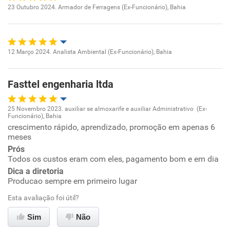
Recomenda esta empresa
23 Outubro 2024. Armador de Ferragens (Ex-Funcionário), Bahia
Oportunidade de promoção
Ambiente de trabalho
12 Março 2024. Analista Ambiental (Ex-Funcionário), Bahia
Oportunidade de promoção
Conciliação com a vida familiar
Fasttel engenharia ltda
Ambiente de trabalho
Benefícios
25 Novembro 2023. auxiliar se almoxarife e auxiliar Administrativo (Ex-
Conciliação com a vida familiar
Funcionário), Bahia
Oportunidade de promoção
Recomenda esta empresa
crescimento rápido, aprendizado, promoção em apenas 6
meses
Não recomenda a diretoria
Benefícios
Ambiente de trabalho
Prós
Todos os custos eram com eles, pagamento bom e em dia
Recomenda esta empresa
Dica a diretoria
Conciliação com a vida familiar
Producao sempre em primeiro lugar
Recomenda a diretoria
Benefícios
Esta avaliação foi útil?
Sim
Não
Recomenda esta empresa