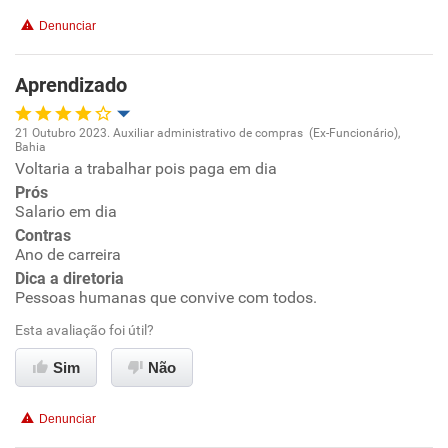
Recomenda a diretoria
Denunciar
Aprendizado
21 Outubro 2023. Auxiliar administrativo de compras (Ex-Funcionário),
Bahia
Oportunidade de promoção
Voltaria a trabalhar pois paga em dia
Prós
Ambiente de trabalho
Salario em dia
Contras
Ano de carreira
Conciliação com a vida familiar
Dica a diretoria
Pessoas humanas que convive com todos.
Benefícios
Esta avaliação foi útil?
Recomenda esta empresa
Sim
Não
Recomenda a diretoria
Denunciar