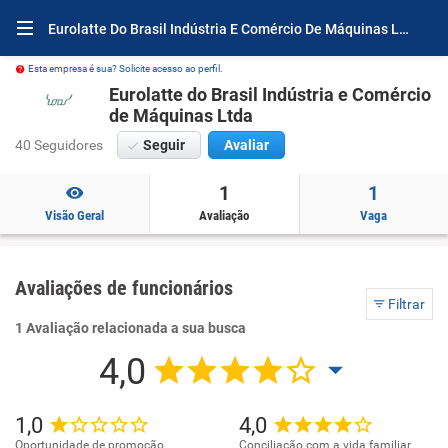
Eurolatte Do Brasil Indústria E Comércio De Máquinas Ltda Avaliações e Opiniões
Esta empresa é sua? Solicite acesso ao perfil.
Eurolatte do Brasil Indústria e Comércio
de Máquinas Ltda
40 Seguidores
Seguir
Avaliar
1
1
Visão Geral
Avaliação
Vaga
Avaliações de funcionários
Filtrar
1 Avaliação relacionada a sua busca
4,0
1,0
4,0
Oportunidade de promoção
Conciliação com a vida familiar