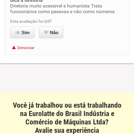
Dica a diretoria
Diretoria muito acessível e humanista Trata
Benefícios
funcionários como pessoas e não como números.
Esta avaliação foi útil?
Recomenda esta empresa
Sim
Não
Recomenda a diretoria
Denunciar
Você já trabalhou ou está trabalhando
na Eurolatte do Brasil Indústria e
Comércio de Máquinas Ltda?
Avalie sua experiência