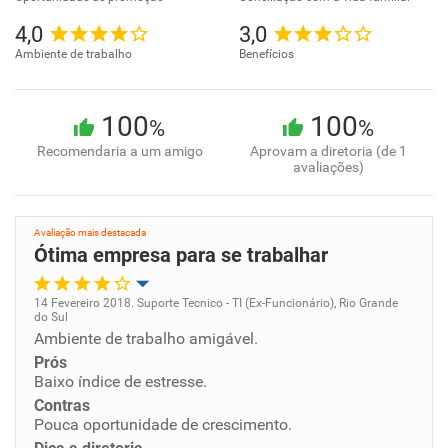
4,0
3,0
Ambiente de trabalho
Benefícios
100
100
%
%
Recomendaria a um amigo
Aprovam a diretoria (de 1
avaliações)
Avaliação mais destacada
Ótima empresa para se trabalhar
14 Fevereiro 2018. Suporte Tecnico - TI (Ex-Funcionário), Rio Grande
do Sul
Oportunidade de promoção
Ambiente de trabalho amigável.
Prós
Ambiente de trabalho
Baixo índice de estresse.
Contras
Pouca oportunidade de crescimento.
Conciliação com a vida familiar