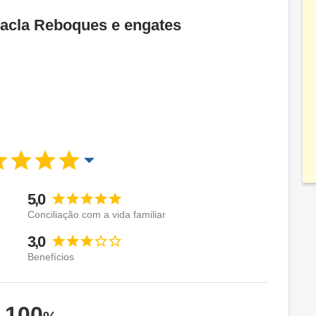
Dacla Reboques e engates
5,0
Conciliação com a vida familiar
3,0
Benefícios
100