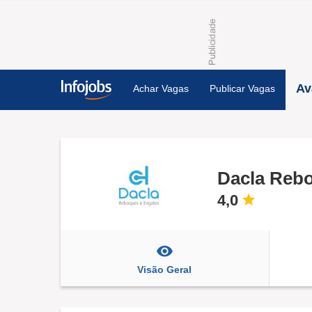
Av
Achar Vagas
Publicar Vagas
Dacla Rebo
4,0
Visão Geral