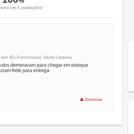
%
toria (de 1 avaliações)
ano (Ex-Funcionário), Santa Catarina
Conciliação com a vida familiar
odutos demoravam para chegar em estoque
ziam frete para entrega
Benefícios
Recomenda a diretoria
Denunciar