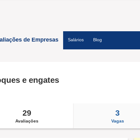
aliações de Empresas
Salários
Blog
ques e engates
29
3
Avaliações
Vagas