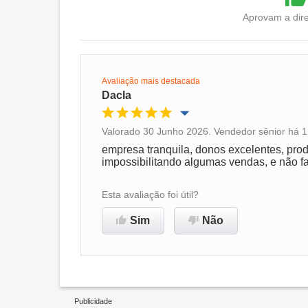
Aprovam a dire
Avaliação mais destacada
Dacla
Valorado 30 Junho 2026. Vendedor sênior há 1 
Oportunidade de promoção
empresa tranquila, donos excelentes, pr
impossibilitando algumas vendas, e não fa
Ambiente de trabalho
Esta avaliação foi útil?
Não recomenda esta
Sim
Não
empresa