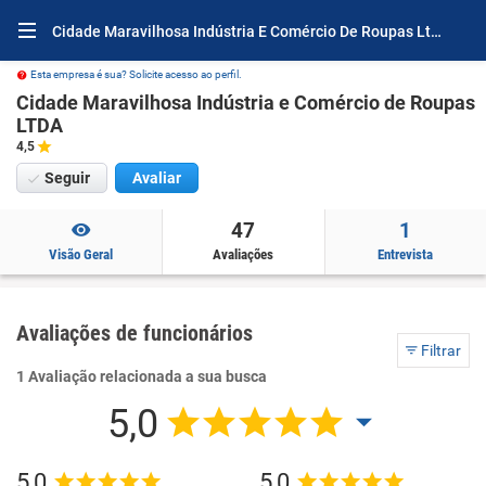
Cidade Maravilhosa Indústria E Comércio De Roupas Ltda Avaliações e Opiniões
Esta empresa é sua? Solicite acesso ao perfil.
Cidade Maravilhosa Indústria e Comércio de Roupas
LTDA
4,5
Seguir
Avaliar
47
1
Visão Geral
Avaliações
Entrevista
Avaliações de funcionários
Filtrar
1 Avaliação relacionada a sua busca
5,0
5,0
5,0