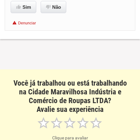
Conciliação com a vida familiar
Sim
Não
Benefícios
Denunciar
Recomenda esta empresa
Recomenda a diretoria
Você já trabalhou ou está trabalhando
na Cidade Maravilhosa Indústria e
Comércio de Roupas LTDA?
Avalie sua experiência
Clique para avaliar