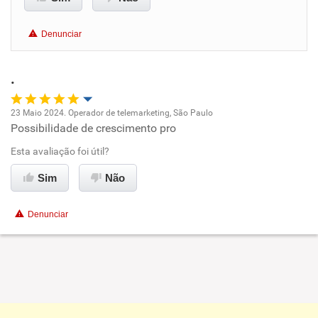
Benefícios
Denunciar
Recomenda esta empresa
.
Recomenda a diretoria
23 Maio 2024. Operador de telemarketing, São Paulo
Possibilidade de crescimento pro
Oportunidade de promoção
Esta avaliação foi útil?
Ambiente de trabalho
Sim
Não
Conciliação com a vida familiar
Denunciar
Benefícios
Recomenda esta empresa
Recomenda a diretoria