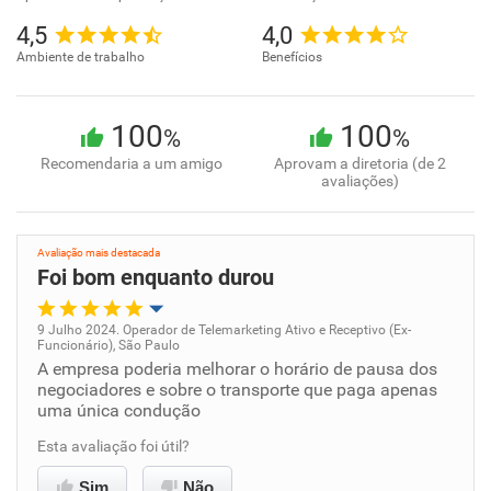
4,5
4,0
Ambiente de trabalho
Benefícios
100
100
%
%
Recomendaria a um amigo
Aprovam a diretoria (de 2
avaliações)
Avaliação mais destacada
Foi bom enquanto durou
9 Julho 2024. Operador de Telemarketing Ativo e Receptivo (Ex-
Funcionário), São Paulo
Oportunidade de promoção
A empresa poderia melhorar o horário de pausa dos
negociadores e sobre o transporte que paga apenas
uma única condução
Ambiente de trabalho
Esta avaliação foi útil?
Conciliação com a vida familiar
Sim
Não