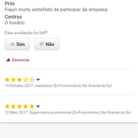
Ambiente de trabalho
Prós
Fiquri muito satisfeito de participar da empresa
Contras
Conciliação com a vida familiar
O horário
Benefícios
Esta avaliação foi útil?
Sim
Não
Recomenda esta empresa
Recomenda a diretoria
Denunciar
15 Outubro 2017. vendedora (Ex-Funcionário), Rio Grande do Sul
Oportunidade de promoção
Ambiente de trabalho
12 Maio 2017. Supervisora promocional (Ex-Funcionário), Rio Grande do Sul
Oportunidade de promoção
Conciliação com a vida familiar
Ambiente de trabalho