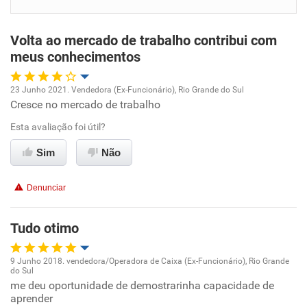
Benefícios
Volta ao mercado de trabalho contribui com
Recomenda esta empresa
meus conhecimentos
Recomenda a diretoria
23 Junho 2021. Vendedora (Ex-Funcionário), Rio Grande do Sul
Cresce no mercado de trabalho
Oportunidade de promoção
Esta avaliação foi útil?
Ambiente de trabalho
Sim
Não
Conciliação com a vida familiar
Denunciar
Benefícios
Tudo otimo
Recomenda esta empresa
9 Junho 2018. vendedora/Operadora de Caixa (Ex-Funcionário), Rio Grande
do Sul
Oportunidade de promoção
me deu oportunidade de demostrarinha capacidade de
aprender