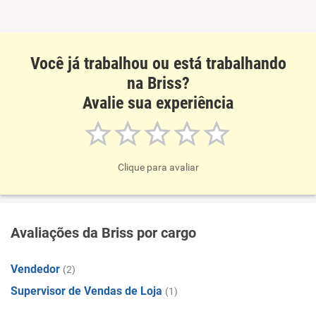
Benefícios
Conciliação com a vida familiar
Não recomenda esta empresa
Você já trabalhou ou está trabalhando
Benefícios
na Briss?
Avalie sua experiência
Recomenda esta empresa
Clique para avaliar
Avaliações da Briss por cargo
Vendedor
(2)
Supervisor de Vendas de Loja
(1)