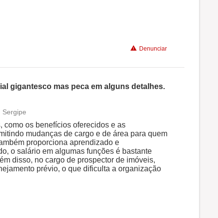
Benefícios
Denunciar
Recomenda a diretoria
ial gigantesco mas peca em alguns detalhes.
, Sergipe
Conciliação com a vida familiar
, como os benefícios oferecidos e as
rmitindo mudanças de cargo e de área para quem
ambém proporciona aprendizado e
Benefícios
ado, o salário em algumas funções é bastante
ém disso, no cargo de prospector de imóveis,
ejamento prévio, o que dificulta a organização
Recomenda a diretoria