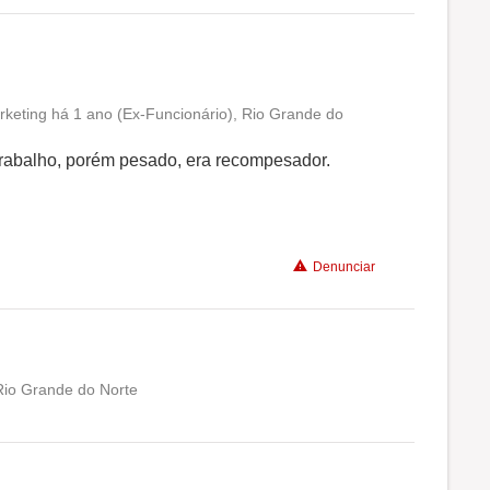
keting há 1 ano (Ex-Funcionário), Rio Grande do
Conciliação com a vida familiar
trabalho, porém pesado, era recompesador.
Benefícios
Denunciar
Rio Grande do Norte
Conciliação com a vida familiar
Benefícios