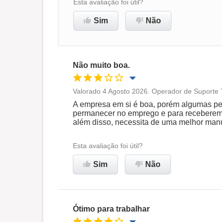
Esta avaliação foi útil?
Sim
Não
Não muito boa.
Valorado 4 Agosto 2026. Operador de Suporte 
Oportunidade de promoção
A empresa em si é boa, porém algumas pe
permanecer no emprego e para receberem 
além disso, necessita de uma melhor man
Ambiente de trabalho
Esta avaliação foi útil?
Não recomenda esta
Sim
Não
empresa
Ótimo para trabalhar