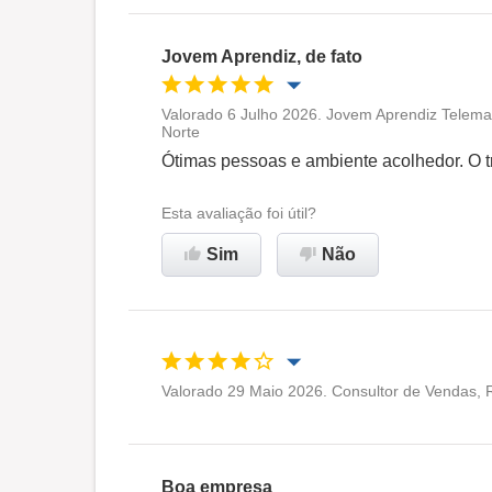
Jovem Aprendiz, de fato
Valorado 6 Julho 2026. Jovem Aprendiz Telemar
Norte
Oportunidade de promoção
Ótimas pessoas e ambiente acolhedor. O 
Ambiente de trabalho
Esta avaliação foi útil?
Sim
Não
Recomenda esta empresa
Valorado 29 Maio 2026. Consultor de Vendas, 
Oportunidade de promoção
Ambiente de trabalho
Boa empresa