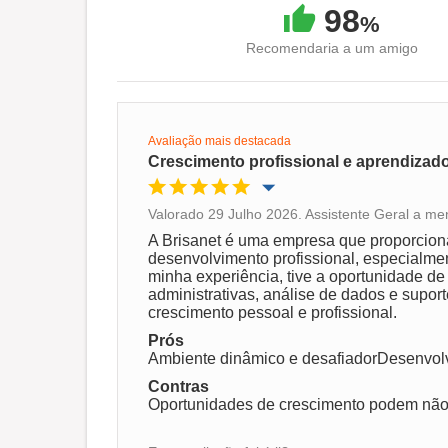
98
%
Recomendaria a um amigo
Avaliação mais destacada
Crescimento profissional e aprendizad
Valorado 29 Julho 2026. Assistente Geral a m
Oportunidade de promoção
A Brisanet é uma empresa que proporcion
desenvolvimento profissional, especialmen
minha experiência, tive a oportunidade de
Ambiente de trabalho
administrativas, análise de dados e supor
crescimento pessoal e profissional.
Prós
Recomenda esta empresa
Ambiente dinâmico e desafiadorDesenvolv
Contras
Oportunidades de crescimento podem não 