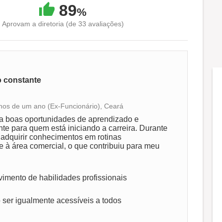
89
%
Aprovam a diretoria (de 33 avaliações)
o constante
enos de um ano (Ex-Funcionário), Ceará
Conciliação com a vida familiar
a boas oportunidades de aprendizado e
te para quem está iniciando a carreira. Durante
 adquirir conhecimentos em rotinas
Benefícios
te à área comercial, o que contribuiu para meu
Recomenda a diretoria
imento de habilidades profissionais
ser igualmente acessíveis a todos