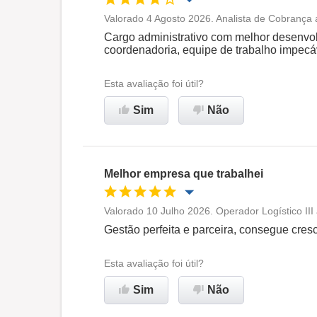
Valorado 4 Agosto 2026. Analista de Cobrança
Oportunidade de promoção
Cargo administrativo com melhor desenvolv
coordenadoria, equipe de trabalho impecáve
Ambiente de trabalho
Esta avaliação foi útil?
Recomenda esta empresa
Sim
Não
Melhor empresa que trabalhei
Valorado 10 Julho 2026. Operador Logístico II
Oportunidade de promoção
Gestão perfeita e parceira, consegue cres
Ambiente de trabalho
Esta avaliação foi útil?
Sim
Não
Recomenda esta empresa