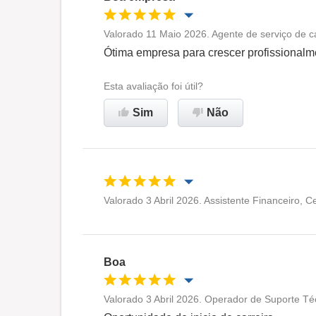
Não recomenda esta
Valorado 11 Maio 2026. Agente de serviço de 
empresa
Oportunidade de promoção
Ótima empresa para crescer profissionalm
Ambiente de trabalho
Esta avaliação foi útil?
Sim
Não
Recomenda esta empresa
Valorado 3 Abril 2026. Assistente Financeiro, C
Oportunidade de promoção
Ambiente de trabalho
Boa
Recomenda esta empresa
Valorado 3 Abril 2026. Operador de Suporte Té
Oportunidade de promoção