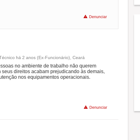
Denunciar
Técnico há 2 anos (Ex-Funcionário), Ceará
Conciliação com a vida familiar
ssoas no ambiente de trabalho não querem
seus direitos acabam prejudicando às demais,
utenção nos equipamentos operacionais.
Benefícios
Denunciar