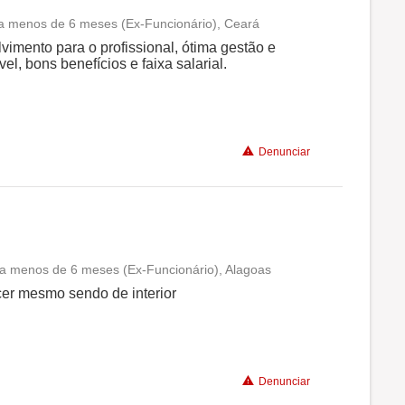
 a menos de 6 meses (Ex-Funcionário), Ceará
Conciliação com a vida familiar
imento para o profissional, ótima gestão e
l, bons benefícios e faixa salarial.
Benefícios
Recomenda a diretoria
Denunciar
I a menos de 6 meses (Ex-Funcionário), Alagoas
Conciliação com a vida familiar
cer mesmo sendo de interior
Benefícios
Denunciar
Recomenda a diretoria