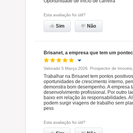
Oportunidade de inicio de carreira
Ambiente de trabalho
Esta avaliação foi útil?
Sim
Não
Recomenda esta empresa
Brisanet, a empresa que tem um pontec
Valorado 5 Março 2026. Prospector de Imovéis
Oportunidade de promoção
Trabalhar na Brisanet tem pontos positivos
oportunidades de crescimento interno, pe
demonstra bom desempenho. A empresa t
Ambiente de trabalho
desenvolvimento profissional. Por outro l
baixo em relação às responsabilidades. Al
podem surgir viagens de trabalho sem plan
Recomenda esta empresa
pess
Esta avaliação foi útil?