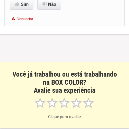
Benefícios
Sim
Não
Não recomenda esta empresa
Denunciar
Recomenda a diretoria
Você já trabalhou ou está trabalhando
na BOX COLOR?
Avalie sua experiência
Clique para avaliar