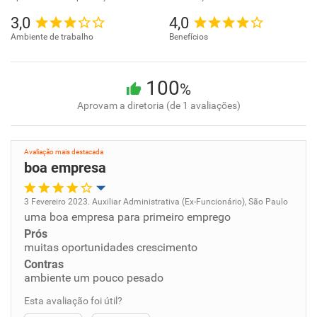
3,0
4,0
Ambiente de trabalho
Benefícios
100
%
Aprovam a diretoria (de 1 avaliações)
Avaliação mais destacada
boa empresa
3 Fevereiro 2023. Auxiliar Administrativa (Ex-Funcionário), São Paulo
uma boa empresa para primeiro emprego
Oportunidade de promoção
Prós
muitas oportunidades crescimento
Ambiente de trabalho
Contras
ambiente um pouco pesado
Conciliação com a vida familiar
Esta avaliação foi útil?