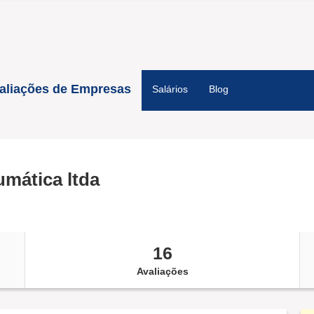
aliações de Empresas
Salários
Blog
umática ltda
16
Avaliações