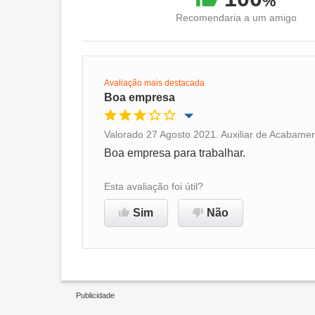
%
Recomendaria a um amigo
Avaliação mais destacada
Boa empresa
Valorado 27 Agosto 2021. Auxiliar de Acabamen
Oportunidade de promoção
Boa empresa para trabalhar.
Ambiente de trabalho
Esta avaliação foi útil?
Sim
Não
Recomenda esta empresa