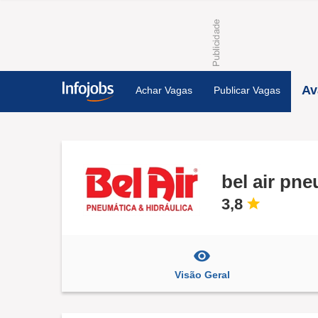
Av
Achar Vagas
Publicar Vagas
bel air pne
3,8
Visão Geral