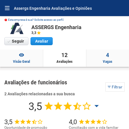
Assergs Engenharia Avaliações e Opiniões
Esta empresa é sua? Solicite acesso ao perfil.
ASSERGS Engenharia
3,3
Seguir
Avaliar
12
4
Visão Geral
Avaliações
Vagas
Avaliações de funcionários
Filtrar
2 Avaliações relacionadas a sua busca
3,5
3,5
4,0
Oportunidade de promoção
Conciliação com a vida familiar