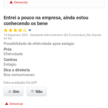
Denunciar
Benefícios
Entrei a pouco na empresa, ainda estou
Não recomenda esta empresa
conhecendo os bene
Não recomenda a diretoria
14 Dezembro 2021. Assistente Administrativo (Ex-Funcionário), Rio Grande
do Sul
Oportunidade de promoção
Possibilidade de efetividade após estágio
Prós
Ambiente de trabalho
Efetividade
Contras
Estágio
Conciliação com a vida familiar
Dica a diretoria
Boa comunicacao
Benefícios
Esta avaliação foi útil?
Recomenda esta empresa
Sim
Não
Recomenda a diretoria
Denunciar