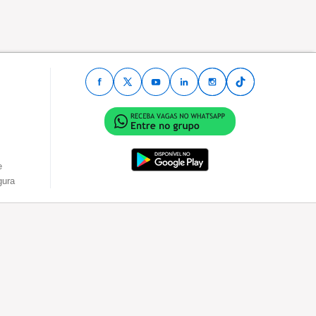
e
gura