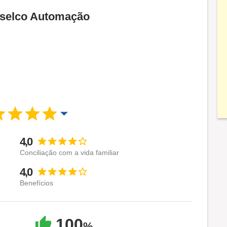
 Aselco Automação
4,0
Conciliação com a vida familiar
4,0
Benefícios
100
%