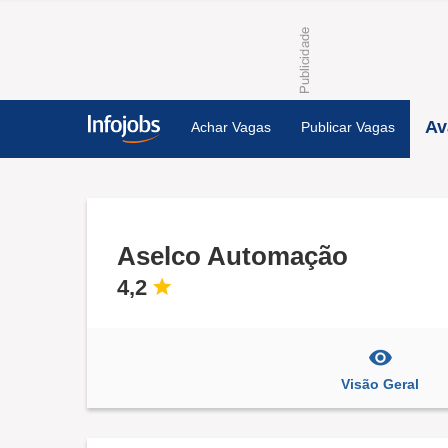
Av
Achar Vagas
Publicar Vagas
Aselco Automação
4,2
Visão Geral