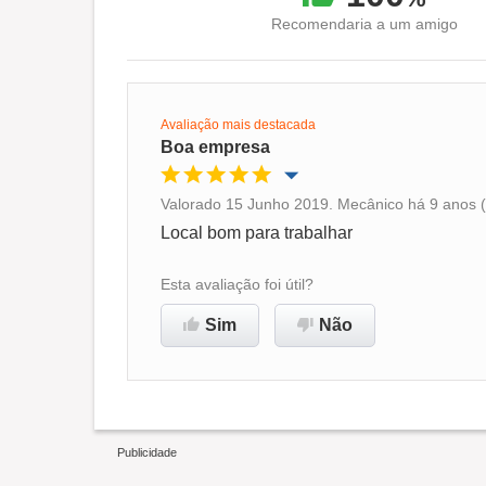
Recomendaria a um amigo
Avaliação mais destacada
Boa empresa
Valorado 15 Junho 2019. Mecânico há 9 anos (
Oportunidade de promoção
Local bom para trabalhar
Ambiente de trabalho
Esta avaliação foi útil?
Sim
Não
Recomenda esta empresa