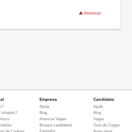
Denunciar
nal
Empresa
Candidato
s?
Ajuda
Ajuda
 Infojobs?
Blog
Blog
nosco
Anunciar Vagas
Vagas
Cookies
Busque candidatos
Guia de Cargos
to de Cookies
PandaPé
Aviso legal