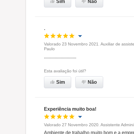
Sim
Não
Recomenda esta empresa
.
Valorado 23 Novembro 2021. Auxiliar de assiste
Paulo
Oportunidade de promoção
...........................
Ambiente de trabalho
Esta avaliação foi útil?
Sim
Não
Recomenda esta empresa
Experiência muito boa!
Valorado 27 Novembro 2020. Assistente Adminis
Oportunidade de promoção
Ambiente de trabalho muito bom e a empre