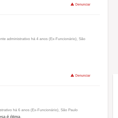
Denunciar
nte administrativo há 4 anos (Ex-Funcionário), São
Conciliação com a vida familiar
Benefícios
Recomenda a diretoria
Denunciar
trativo há 6 anos (Ex-Funcionário), São Paulo
Conciliação com a vida familiar
sa é ótima.