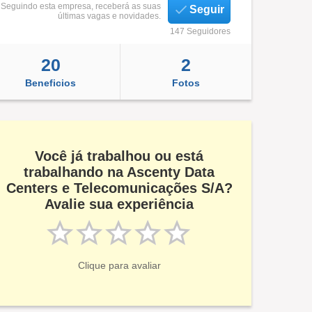
Seguindo esta empresa, receberá as suas
Seguir
últimas vagas e novidades.
147 Seguidores
20
2
Beneficios
Fotos
Você já trabalhou ou está
trabalhando na Ascenty Data
Centers e Telecomunicações S/A?
Avalie sua experiência
Clique para avaliar