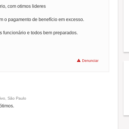
Benefícios
io, com otimos lideres
ém o pagamento de benefício em excesso.
Recomenda a diretoria
s funcionário e todos bem preparados.
Denunciar
ivo, São Paulo
Conciliação com a vida familiar
ótimos.
Benefícios