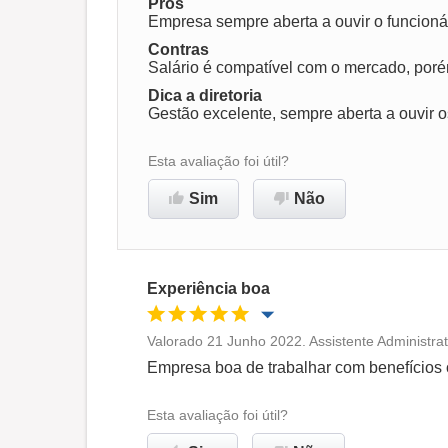
Prós
Ambiente de trabalho
Empresa sempre aberta a ouvir o funcionár
Contras
Salário é compatível com o mercado, por
Recomenda esta empresa
Dica a diretoria
Gestão excelente, sempre aberta a ouvir o
Esta avaliação foi útil?
Sim
Não
Experiência boa
Valorado 21 Junho 2022. Assistente Administrat
Oportunidade de promoção
Empresa boa de trabalhar com benefícios 
Ambiente de trabalho
Esta avaliação foi útil?