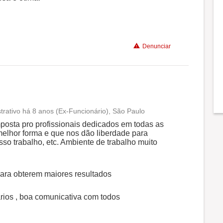
Benefícios
Denunciar
Recomenda a diretoria
trativo há 8 anos (Ex-Funcionário), São Paulo
Conciliação com a vida familiar
posta pro profissionais dedicados em todas as
lhor forma e que nos dão liberdade para
osso trabalho, etc. Ambiente de trabalho muito
Benefícios
para obterem maiores resultados
Recomenda a diretoria
arios , boa comunicativa com todos