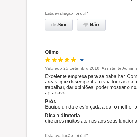
Ambiente de trabalho
Esta avaliação foi útil?
Sim
Não
Recomenda esta empresa
Otímo
Valorado 25 Setembro 2018. Assistente Adminis
Oportunidade de promoção
Excelente empresa para se trabalhar. Com
áreas, que desempenham sua função da me
trabalhar, dar opiniões, poder mostrar o n
Ambiente de trabalho
agradável.
Prós
Equipe unida e esforçada a dar o melhor 
Recomenda esta empresa
Dica a diretoria
diretores muitos atentos aos seus funcion
Esta avaliação foi útil?