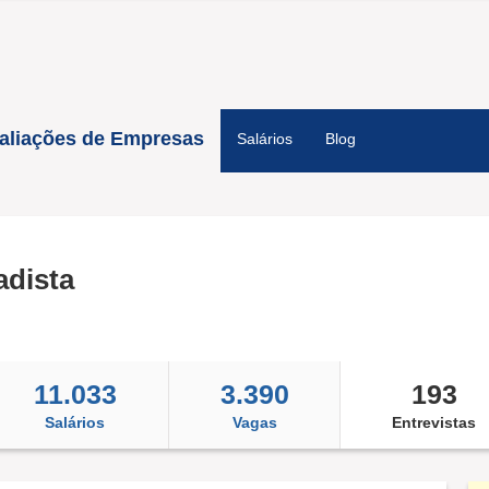
aliações de Empresas
Salários
Blog
adista
11.033
3.390
193
Salários
Vagas
Entrevistas