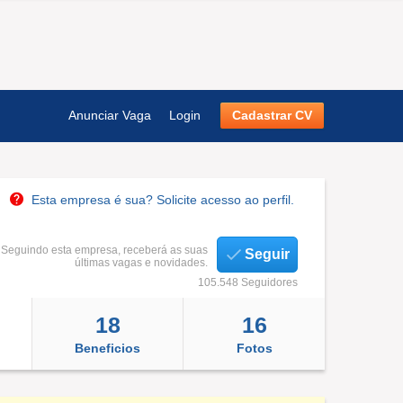
Anunciar Vaga
Login
Cadastrar CV
Esta empresa é sua? Solicite acesso ao perfil.
Seguindo esta empresa, receberá as suas
Seguir
últimas vagas e novidades.
105.548 Seguidores
18
16
Beneficios
Fotos