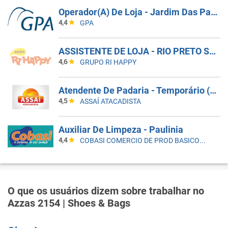
Operador(A) De Loja - Jardim Das Palmeiras - Campinas SP
4,4
GPA
ASSISTENTE DE LOJA - RIO PRETO SHOPPING - EFETIVO
4,6
GRUPO RI HAPPY
Atendente De Padaria - Temporário (Alto Da XV)
4,5
ASSAÍ ATACADISTA
Auxiliar De Limpeza - Paulinia
4,4
COBASI COMERCIO DE PROD BASICOS E INDUSTRIALIZADOS LTDA
O que os usuários dizem sobre trabalhar no
Azzas 2154 | Shoes & Bags