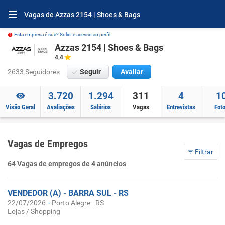
Vagas de Azzas 2154 | Shoes & Bags
Esta empresa é sua? Solicite acesso ao perfil.
Azzas 2154 | Shoes & Bags
4,4
2633 Seguidores
Seguir
Avaliar
3.720
1.294
311
4
1
Visão Geral
Avaliações
Salários
Vagas
Entrevistas
Fot
Vagas de Empregos
Filtrar
64 Vagas de empregos de 4 anúncios
VENDEDOR (A) - BARRA SUL - RS
-
22/07/2026
Porto Alegre - RS
Lojas / Shopping