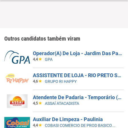
Outros candidatos também viram
Operador(A) De Loja - Jardim Das Palmeiras - Campinas SP
4,4
GPA
ASSISTENTE DE LOJA - RIO PRETO SHOPPING - EFETIVO
4,6
GRUPO RI HAPPY
Atendente De Padaria - Temporário (Alto Da XV)
4,5
ASSAÍ ATACADISTA
Auxiliar De Limpeza - Paulinia
4,4
COBASI COMERCIO DE PROD BASICOS E INDUSTRIALIZADOS LTDA