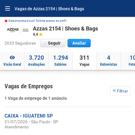
Vagas de Azzas 2154 | Shoes & Bags
Esta empresa é sua? Solicite acesso ao perfil.
Azzas 2154 | Shoes & Bags
4,4
2633 Seguidores
Seguir
Avaliar
3.720
1.294
311
4
1
Visão Geral
Avaliações
Salários
Vagas
Entrevistas
Fot
Vagas de Empregos
Filtrar
1 Vaga de emprego de 1 anúncio
CAIXA - IGUATEMI SP
-
31/07/2026
São Paulo - SP
Atendimento