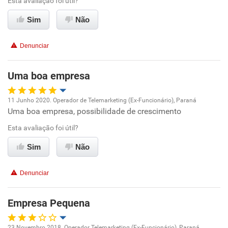
Ambiente de trabalho
Esta avaliação foi útil?
Sim
Não
Conciliação com a vida familiar
Denunciar
Benefícios
Uma boa empresa
Recomenda esta empresa
Recomenda a diretoria
11 Junho 2020. Operador de Telemarketing (Ex-Funcionário), Paraná
Uma boa empresa, possibilidade de crescimento
Oportunidade de promoção
Esta avaliação foi útil?
Ambiente de trabalho
Sim
Não
Conciliação com a vida familiar
Denunciar
Benefícios
Empresa Pequena
Recomenda esta empresa
23 Novembro 2018. Operador Telemarketing (Ex-Funcionário), Paraná