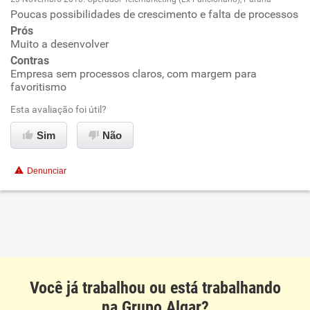
Poucas possibilidades de crescimento e falta de processos
Oportunidade de promoção
Prós
Muito a desenvolver
Ambiente de trabalho
Contras
Empresa sem processos claros, com margem para
Conciliação com a vida familiar
favoritismo
Esta avaliação foi útil?
Benefícios
Sim
Não
Não recomenda esta empresa
Denunciar
Não recomenda a diretoria
Você já trabalhou ou está trabalhando
na Grupo Algar?