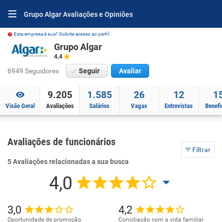
Grupo Algar Avaliações e Opiniões
Esta empresa é sua? Solicite acesso ao perfil.
Grupo Algar
4,4
6949 Seguidores
Seguir
Avaliar
9.205
1.585
26
12
1
Visão Geral
Avaliações
Salários
Vagas
Entrevistas
Benefi
Avaliações de funcionários
Filtrar
5 Avaliações relacionadas a sua busca
4,0
3,0
4,2
Oportunidade de promoção
Conciliação com a vida familiar