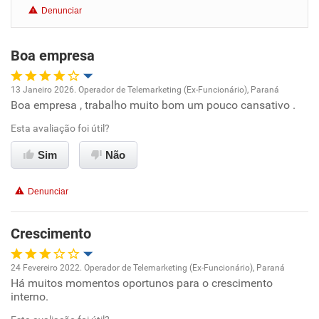
Denunciar
Benefícios
Boa empresa
Recomenda esta empresa
Recomenda a diretoria
13 Janeiro 2026. Operador de Telemarketing (Ex-Funcionário), Paraná
Boa empresa , trabalho muito bom um pouco cansativo .
Oportunidade de promoção
Esta avaliação foi útil?
Ambiente de trabalho
Sim
Não
Conciliação com a vida familiar
Denunciar
Benefícios
Crescimento
Recomenda esta empresa
24 Fevereiro 2022. Operador de Telemarketing (Ex-Funcionário), Paraná
Há muitos momentos oportunos para o crescimento
Oportunidade de promoção
interno.