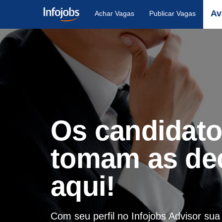
Av
Achar Vagas
Publicar Vagas
Os candidat
tomam as de
aqui!
Com seu perfil no Infojobs Advisor su