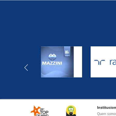
‹
Institucio
Quem somo