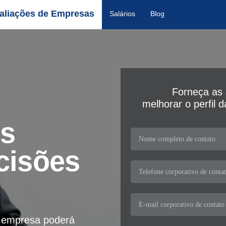
aliações de Empresas
Salários
Blog
Forneça as 
melhorar o perfil 
os
cisões
a empresa poderá