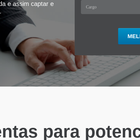
ida e assim captar e
.
ntas para potenci